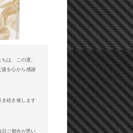
たちは、この度、
支援を心から感謝
引き続き催します
。
当日ご都合が悪い