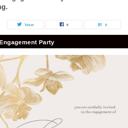
ng.
Tweet
0
0
 Engagement Party